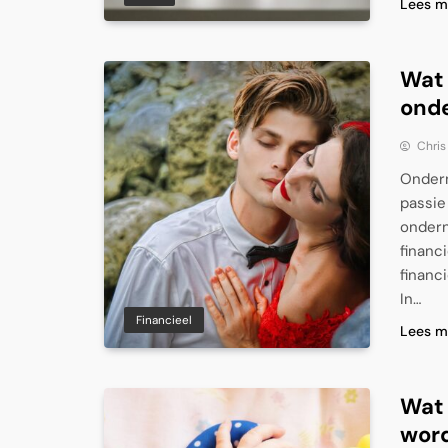
Lees m
Wat 
ond
Chris
Ondern
passie
ondern
financ
financi
In…
Financieel
Lees m
Wat 
word