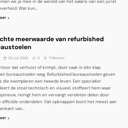
emen we je mee in de wereld van het salaris van een jurist
 overheid. Wat kun…
eer
chte meerwaarde van refurbished
eaustoelen
20 Juli 2026
0
7 Minuten
ntoor dat verhuist of krimpt, doet vaak in één klap
llen bureaustoelen weg. Refurbished bureaustoelen geven
s die exemplaren een tweede leven. Een specialist
leert de stoel technisch en visueel, stoffeert hem waar
opnieuw, reinigt hem en vervangt versleten delen door
 officiële onderdelen. Dat opknappen loont het meest aan
enkant van…
eer