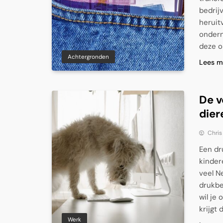
bedrij
heruit
ondern
deze o
Achtergronden
Lees m
De v
dier
Chris
Een dr
kinder
veel N
drukbe
wil je
krijgt 
Werk