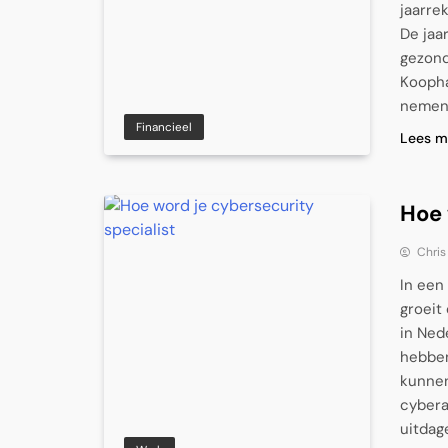
jaarre
De jaa
gezond
Koopha
nemen 
Financieel
Lees m
Hoe 
Chris
In een 
groeit
in Ned
hebben
kunne
cybera
uitdag