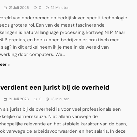
21 Juli 2026
0
12 Minuten
wereld van ondernemen en bedrijfsleven speelt technologie
eeds grotere rol. Een van de meest fascinerende
kelingen is natural language processing, kortweg NLP. Maar
 NLP precies, en hoe kunnen bedrijven er praktisch mee
slag? In dit artikel neem ik je mee in de wereld van
rwerking door computers. We…
eer
verdient een jurist bij de overheid
21 Juli 2026
0
13 Minuten
 als jurist bij de overheid is voor veel professionals een
kkelijke carrièrekeuze. Niet alleen vanwege de
happelijke relevantie en het stabiele karakter van de baan,
ok vanwege de arbeidsvoorwaarden en het salaris. In deze