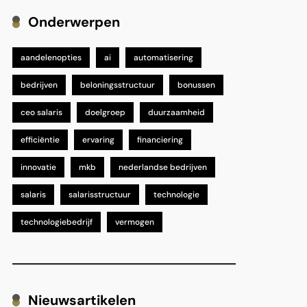
Onderwerpen
aandelenopties
ai
automatisering
bedrijven
beloningsstructuur
bonussen
ceo salaris
doelgroep
duurzaamheid
efficiëntie
ervaring
financiering
innovatie
mkb
nederlandse bedrijven
salaris
salarisstructuur
technologie
technologiebedrijf
vermogen
Nieuwsartikelen