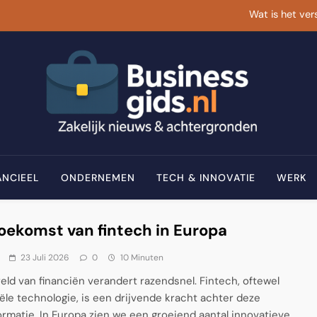
Wat is het ver
Hoe AI besl
Wat is het ver
Businessgids.nl
Zakelijk Nieuws & Achtergronden
Hoe AI besl
ANCIEEL
ONDERNEMEN
TECH & INNOVATIE
WERK
oekomst van fintech in Europa
23 Juli 2026
0
10 Minuten
eld van financiën verandert razendsnel. Fintech, oftewel
iële technologie, is een drijvende kracht achter deze
ormatie. In Europa zien we een groeiend aantal innovatieve