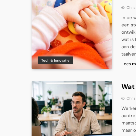
Chris
In de 
een st
ontwik
wat is
aan de 
taalve
Tech & Innovatie
Lees m
Wat 
Chris
Werken
aantre
maatsc
maar o