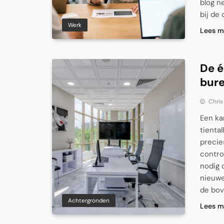
blog n
bij de
Werk
Lees m
De é
bur
Chris
Een ka
tienta
precie
contro
nodig 
nieuwe
de bov
Achtergronden
Lees m