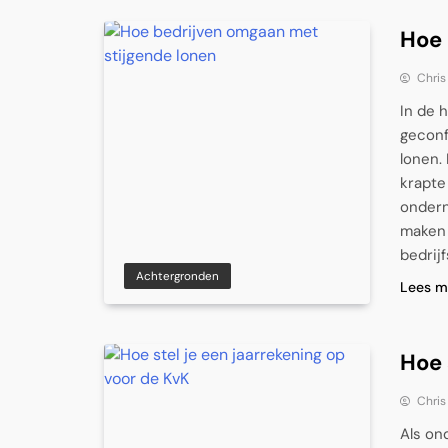
Hoe 
Chris
In de 
geconf
lonen.
krapte
ondern
maken 
bedrij
Achtergronden
Lees m
Hoe 
Chris
Als on