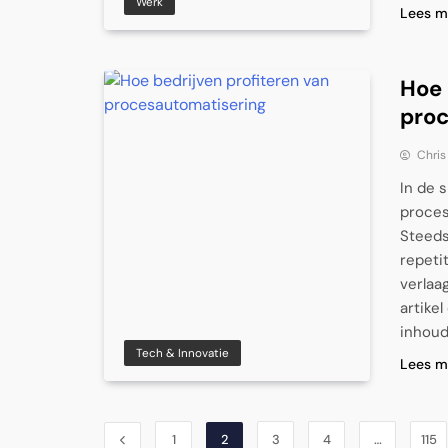
Werk
Lees m
Hoe 
pro
Chris
In de 
proces
Steeds
repeti
verlaa
artike
inhoud
Tech & Innovatie
Lees m
1
2
3
4
…
115